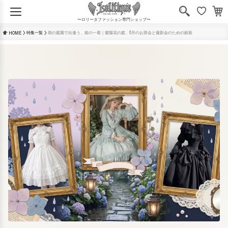
〜ロリータファッション専門ショップ〜
特集一覧
雨の庭園で出逢う、姫の一着｜紫陽花の庭、6月のお茶会と撮影会のための姫装
HOME