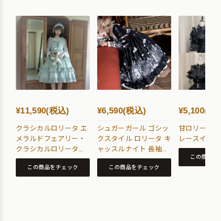
¥11,590(税込)
¥6,590(税込)
¥5,100(税
クラシカルロリータ エ
シュガーガール ゴシッ
甘ロリータ 
メラルドフェアリー・
クスタイル ロリータ キ
レースインナ
クラシカルロリータド
ャッスルナイト 長袖
この商品を
レス
OP ビッグスカートド
この商品をチェック
この商品をチェック
レス 秋 【ロリータ】