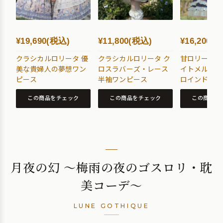
¥19,690(税込)
¥11,800(税込)
¥16,200(
クラシカルロリータ 優
クラシカルロリータ ク
甘ロリータ 
美な貴婦人の夢想ワン
ロスラバーズ・レース
イトメルヘン
ピース
半袖ワンピース
ロインドレス
ス
この商品をチェック
この商品をチェック
この商品を
月夜の幻 〜梅雨の夜のゴスロリ・耽
美コーデ〜
LUNE GOTHIQUE