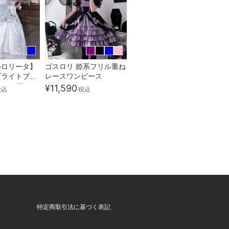
ルロリータ】
ゴスロリ 姫系フリル重ね
ブライトブル
レースワンピース
ースドレ...
¥11,590
税込
税込
特定商取引法に基づく表記