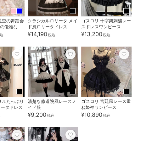
星空の舞踏会
クラシカルロリータ メイ
ゴスロリ 十字架刺繍レー
様の優雅な午
ド風ロリータドレス
スドレスワンピース
¥14,190
¥13,200
込
税込
税込
リルたっぷり
清楚な修道院風レースメ
ゴスロリ 宮廷風レース重
リータドレス
イド服
ね姫袖ワンピース
¥9,200
¥10,890
込
税込
税込