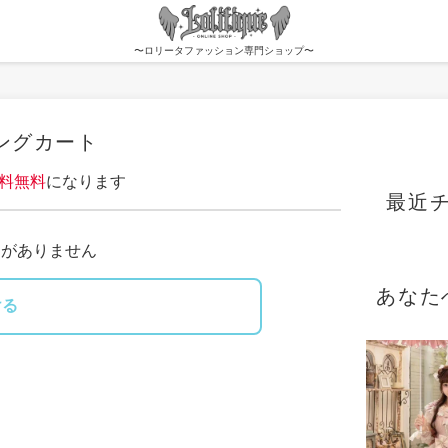
〜ロリータファッション専門ショップ〜
ングカート
料無料
になります
最近
品がありません
あなた
ける