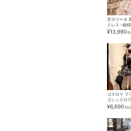
甘ロリータ 
ドレス ~姫
後~
¥13,990
税
ゴスロリ フ
ゴシックロ
¥6,690
税