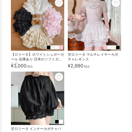
【ロリータ】ホワイトシュガーガ
甘ロリータ マルチレイヤーカボ
ール 在庫あり 日本のソフトガー
チャレギンス
ルロ...
¥3,000
¥2,990
税込
税込
甘ロリータ インナーカボチャパ