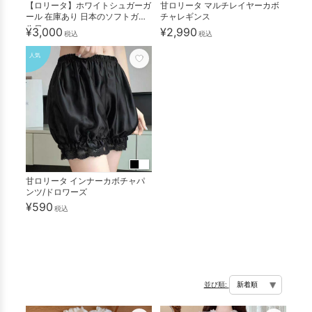
【ロリータ】ホワイトシュガーガ
甘ロリータ マルチレイヤーカボ
ール 在庫あり 日本のソフトガー
チャレギンス
ルロ...
¥3,000
¥2,990
税込
税込
人気
甘ロリータ インナーカボチャパ
ンツ/ドロワーズ
¥590
税込
並び順: