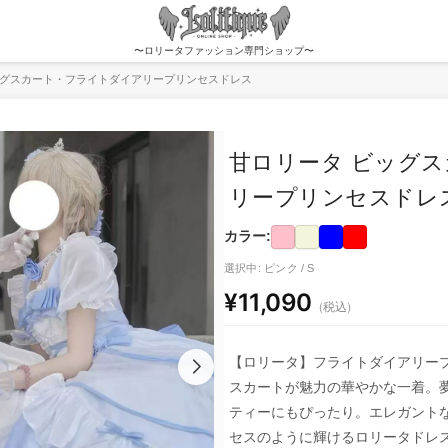
〜ロリータファッション専門ショップ〜
ッグスカート・フライトダイアリープリンセスドレス
甘ロリータ ビッグ
リープリンセスドレ
カラー:
選択中: ピンク / S
¥11,090
（税込）
【ロリータ】フライトダイアリー
スカートが魅力の華やかな一着。
ティーにもぴったり。エレガント
セスのように輝けるロリータドレ