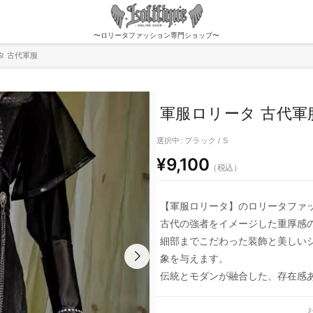
〜ロリータファッション専門ショップ〜
タ 古代軍服
軍服ロリータ 古代軍
選択中: ブラック / S
¥9,100
（税込）
【軍服ロリータ】のロリータファ
古代の強者をイメージした重厚感
細部までこだわった装飾と美しい
象を与えます。
伝統とモダンが融合した、存在感