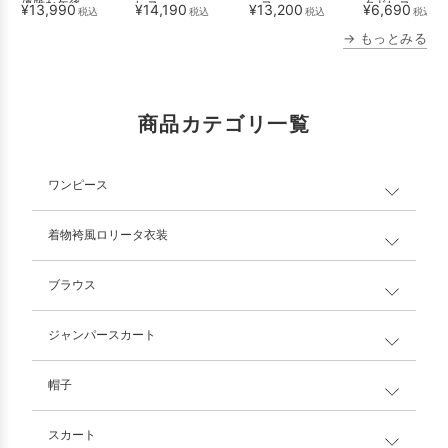
優雅な午後~
レス
ース
タドレス
¥13,990
¥14,190
¥13,200
¥6,690
税込
税込
税込
税込
→ もっとみる
商品カテゴリ一覧
ワンピース
着物袴風ロリータ衣装
ブラウス
ジャンパースカート
帽子
スカート