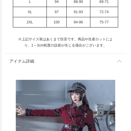
L
94
88-90
69-71
XL
97
91-93
72-74
2XL
100
94-96
75-77
※上記サイズ表はあくまで目安です。商品や生産ロットによ
り、1～3cm程度の誤差が生じる場合がございます。
アイテム詳細