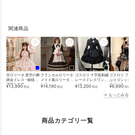
関連商品
甘ロリータ 星空の舞
クラシカルロリータ
ゴスロリ 十字架刺繍
ゴスロリ フリ
踏会ドレス ~姫様の
メイド風ロリータド
レースドレスワンピ
ぷりゴシックロ
優雅な午後~
レス
ース
タドレス
¥13,990
¥14,190
¥13,200
¥6,690
税込
税込
税込
税込
→ もっとみる
商品カテゴリ一覧