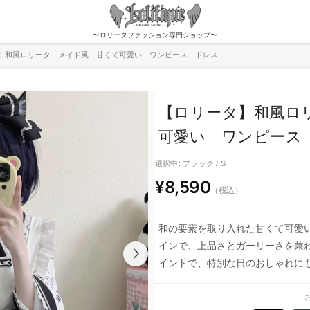
〜ロリータファッション専門ショップ〜
】和風ロリータ メイド風 甘くて可愛い ワンピース ドレス
【ロリータ】和風ロ
可愛い ワンピース
選択中: ブラック / S
¥8,590
（税込）
和の要素を取り入れた甘くて可愛
インで、上品さとガーリーさを兼
イントで、特別な日のおしゃれに