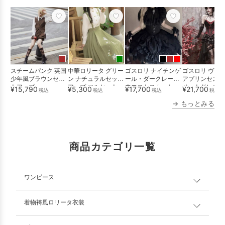
スチームパンク 英国
中華ロリータ グリー
ゴスロリ ナイチンゲ
ゴスロリ ヴァ
少年風ブラウンセッ
ン ナチュラルセット
ール・ダークレース
アプリンセス・
トアップ
アップ フルセット
ウエストスカート
ベットドレス
¥15,790
¥5,300
¥17,700
¥21,700
税込
税込
税込
税込
送
→ もっとみる
商品カテゴリ一覧
ワンピース
着物袴風ロリータ衣装