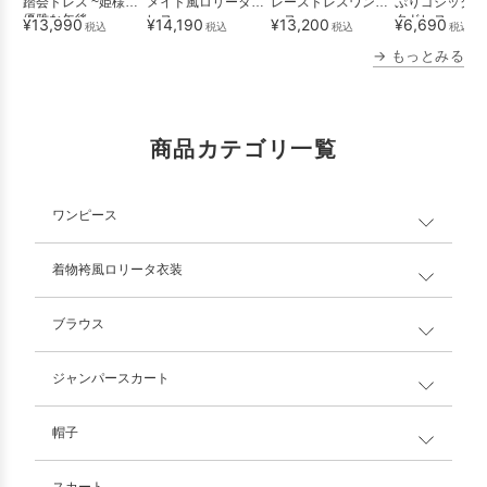
踏会ドレス ~姫様の
メイド風ロリータド
レースドレスワンピ
ぷりゴシックロ
優雅な午後~
レス
ース
タドレス
¥13,990
¥14,190
¥13,200
¥6,690
税込
税込
税込
税込
→ もっとみる
商品カテゴリ一覧
ワンピース
着物袴風ロリータ衣装
ブラウス
ジャンパースカート
帽子
スカート