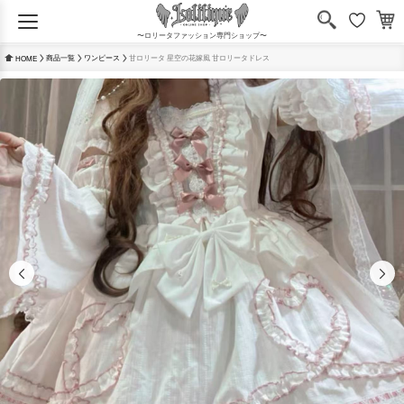
〜ロリータファッション専門ショップ〜
商品一覧
ワンピース
甘ロリータ 星空の花嫁風 甘ロリータドレス
HOME